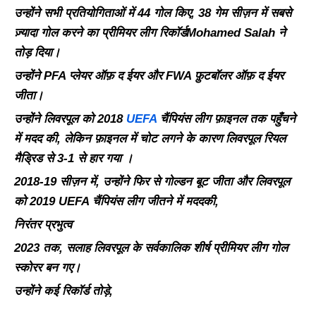
उन्होंने
सभी
प्रतियोगिताओं
में
44
गोल
किए
, 38
गेम
सीज़न
में
सबसे
ज़्यादा
गोल
करने
का
प्रीमियर
लीग
रिकॉर्ड
Mohamed Salah
ने
तोड़
दिया।
उन्होंने
PFA
प्लेयर
ऑफ़
द
ईयर
और
FWA
फ़ुटबॉलर
ऑफ़
द
ईयर
जीता।
उन्होंने
लिवरपूल
को
2018
UEFA
चैंपियंस
लीग
फ़ाइनल
तक
पहुँचने
में
मदद
की
,
लेकिन
फ़ाइनल
में
चोट
लगने
के कारण
लिवरपूल
रियल
मैड्रिड
से
3-1
से
हार
गया ।
2018-19
सीज़न
में
,
उन्होंने
फिर
से
गोल्डन
बूट
जीता
और
लिवरपूल
को
2019 UEFA
चैंपियंस
लीग
जीतने
में
मदद
की
,
निरंतर
प्रभुत्व
2023
तक
,
सलाह
लिवरपूल
के
सर्वकालिक
शीर्ष
प्रीमियर
लीग
गोल
स्कोरर
बन
गए।
उन्होंने
कई
रिकॉर्ड
तोड़े
,