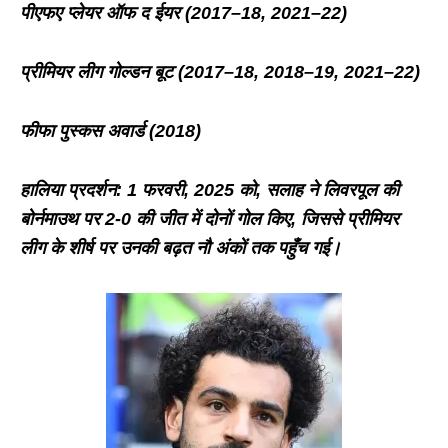
पीएफए
​​
प्लेयर
ऑफ
द
ईयर
(2017–18, 2021–22)
प्रीमियर
लीग
गोल्डन
बूट
(2017–18, 2018–19, 2021–22)
फीफा
पुस्कस
अवार्ड
(2018)
हालिया
प्रदर्शन
: 1
फरवरी
, 2025
को
,
सलाह
ने
लिवरपूल
की
बोर्नमाउथ
पर
2-0
की
जीत
में
दोनों
गोल
किए
,
जिससे
प्रीमियर
लीग
के
शीर्ष
पर
उनकी
बढ़त
नौ
अंकों
तक
पहुँच
गई।