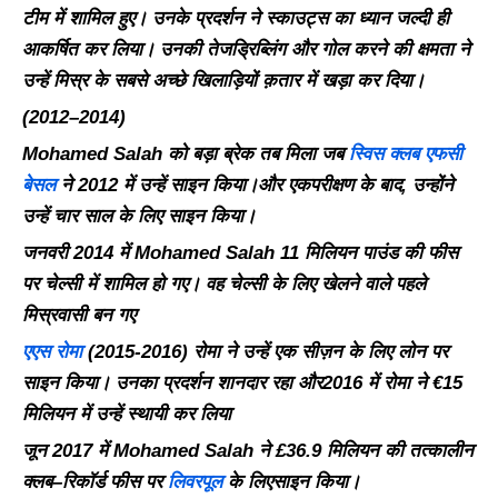
टीम
में
शामिल
हुए।
उनके
प्रदर्शन
ने
स्काउट्स
का
ध्यान
जल्दी
ही
आकर्षित
कर
लिया।
उनकी
तेज
ड्रिब्लिंग
और
गोल
करने
की
क्षमता
ने
उन्हें
मिस्र
के
सबसे अच्छे
खिलाड़ियों क़तार में
खड़ा कर दिया
।
(2012–2014)
Mohamed Salah
को
बड़ा
ब्रेक
तब
मिला
जब
स्विस
क्लब
एफसी
बेसल
ने
2012
में
उन्हें
साइन
किया।और
एक
परीक्षण
के
बाद
,
उन्होंने
उन्हें
चार
साल
के लिए
साइन
किया।
जनवरी
2014
में
Mohamed Salah 11
मिलियन
पाउंड
की
फीस
पर
चेल्सी
में
शामिल
हो
गए।
वह
चेल्सी
के
लिए
खेलने
वाले
पहले
मिस्रवासी
बन
गए
एएस
रोमा
(2015-2016)
रोमा
ने
उन्हें
एक
सीज़न
के
लिए
लोन
पर
साइन
किया।
उनका
प्रदर्शन
शानदार
रहा
और
2016
में
रोमा
ने
€15
मिलियन
में
उन्हें
स्थायी
कर लिया
जून
2017
में
Mohamed Salah
ने
£36.9
मिलियन
की
तत्कालीन
क्लब
–
रिकॉर्ड
फीस
पर
लिवरपूल
के
लिए
साइन
किया।