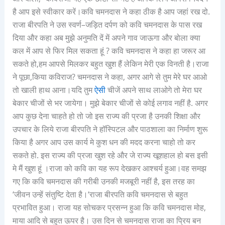
है आप
इसे
स्वीकार
करें।कवि चमनदास ने कहा ठीक है आप जहां रख दो.
राजा बीरपति ने उस स्वर्ण
–
जड़ित
दर्पण को कवि चमनदास के पास रख
दिया और कहा अब मुझे अनुमति दें में अपने गाव जाऊगा और बोला क्या
कल में आप से फिर मिल सकता हूं ? कवि चमनदास ने कहा हा जरूर आ
सकते हो,हम
आपसे
मिलकर
बहुत
खुश
हैं
लेकिन
मेरी
एक
विनती
है।राजा
ने
पूछा
,किया
कविराज
? चमनदास
ने
कहा
, अगर आगे से तुम
मेरे
घर
आओ
तो
खाली
हाथ आना।यदि
तुम
ऐसी
चीजें
अपने
साथ
लाओगे
तो
मेरा
घर
बेकार
चीजों
से
भर
जायेगा।
मुझे
बेकार
चीजों
से
कोई
लगाव
नहीं
है
.
अगर
आप कुछ देना चाहते हो तो जो इस राज्य की प्रजा है उनकी शिक्षा और
उपचार के लिये राजा बीरपति ने हॉस्पिटल और पाठशाला का निर्माण शुरू
किया है अगर आप उस कार्य मे कुश धन की मदद करना चाहो तो कर
सकते हो. इस राज्य की प्रजा खुश रहे और जे राज्य खूशहाल हो बस इसी
मे मैं खुश हूं ।राजा
को
कवि
का
यह
रूप
देखकर
आश्चर्य
हुआ।
वह
समझ
गए
कि
कवि
चमनदास
की
गरीबी
उनकी
मजबूरी
नहीं
है,
इस
तरह
का
‘
जीवन
उन्हें
संतुष्टि
देता
है।
‘
राजा बीरपति कवि
चमनदास
से
बहुत
प्रभावित
हुआ।
राजा
यह
सोचकर
प्रसन्न
हुआ
कि
कवि
चमनदास
मोह
,
माया
आदि
से
बहुत
ऊपर
है।
उस
दिन
से
चमनदास
राजा
का
प्रिय
बन