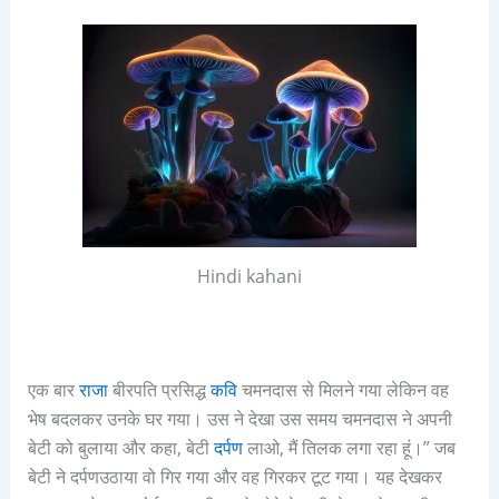
Hindi kahani
एक
बार
राजा
बीरपति
प्रसिद्ध
कवि
चमनदास
से
मिलने
गया लेकिन वह
भेष
बदलकर
उनके
घर
गया।
उस ने देखा
उस
समय
चमनदास
ने
अपनी
बेटी
को
बुलाया और कहा
,
बेटी
दर्पण
लाओ
,
मैं
तिलक
लगा
रहा
हूं।
”
जब
बेटी
ने
दर्पण
उठाया वो गिर गया
और
वह
गिरकर
टूट
गया।
यह
देखकर