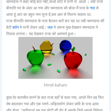
चमनदास
ने
कहा
कोई बात नही,जाओ
लोटे
मे
पानी
ले
आओ
। तबी राजा
बीरपति घर के अंदर आ गया और चमनदास को बोला मैं पास के
गाव
से
आया हूं आप का बहुत नाम सुना है,बस आप से मिलना चाहता था.
राजा
बीरपति चमनदास
के
पास
बैठकर
बातें
कर
रहा था तबी चमनदास की
बेटी
बर्तन
मे
पानी
लेकर
आई।
जल
मे
अपना
मुख
देखकर
चमनदास
ने
तिलक
लगाया।
यह
देखकर
राजा
को
आश्चर्य
हुआ।
Hindi kahani
कु
छ
देर बातचीत करने के बाद राजा
वहाँ
से
चला
गया
,
अगले
दिन
वह
फिर
भेष
बदलकर गया और एक
स्वर्ण
–
जड़ित
दर्पण
लेकर
कवि
के
पास
आया
और
बोला
, “
कविराज
!
यह
एक
छोटी
सी
भेंट
है
आपके लिये आपसे निवेदन